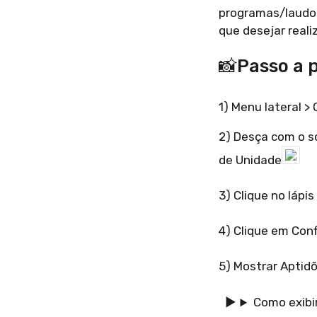
programas/laudos
que desejar reali
📸Passo a 
1) Menu lateral >
2) Desça com o s
de Unidade
3) Clique no lápis
4) Clique em Con
5) Mostrar Aptidõ
Como exibi