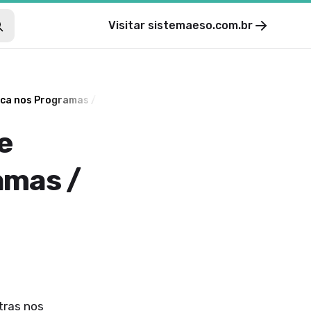
Visitar
sistemaeso.com.br
ica nos Programas / Laudos?
e
amas /
tras nos