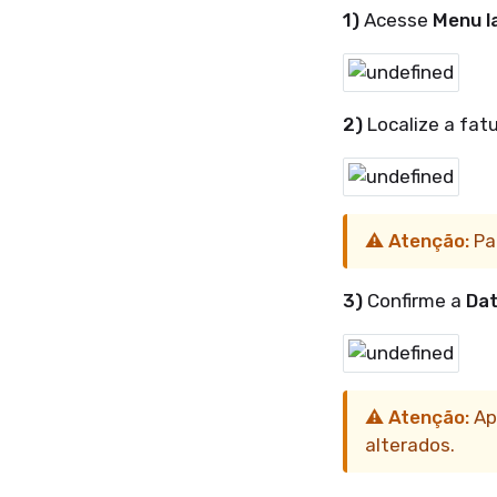
1)
Acesse
Menu l
2)
Localize a fat
⚠️ Atenção:
Pa
3)
Confirme a
Da
⚠️ Atenção:
Ap
alterados.