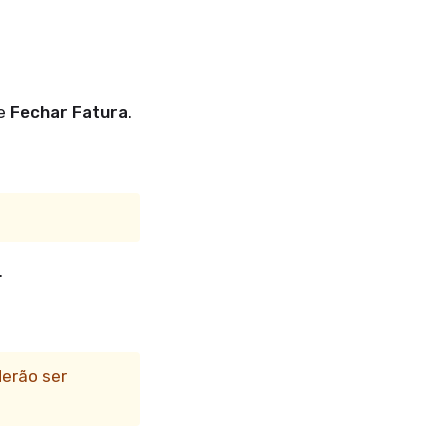
ne
Fechar Fatura
.
.
derão ser