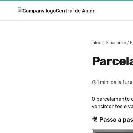
Central de Ajuda
Início
Financeiro /
Parcel
1
min. de leitura
O parcelamento d
vencimentos e va
🎥 Passo a pa