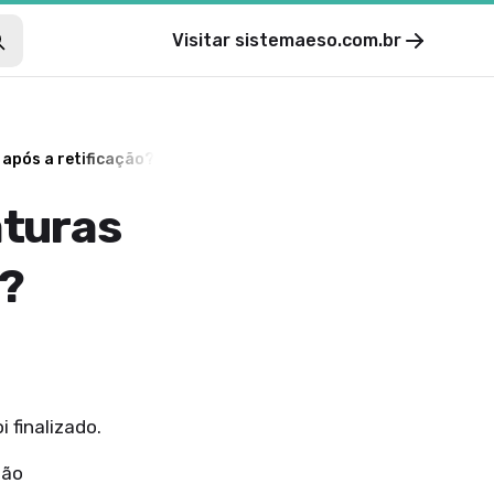
Visitar
sistemaeso.com.br
após a retificação?
aturas
o?
 finalizado.
são