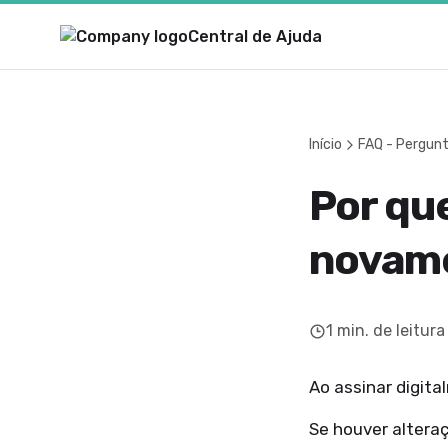
Central de Ajuda
Início
FAQ - Pergun
Por que
novame
1
min. de leitura
Ao assinar digita
Se houver altera