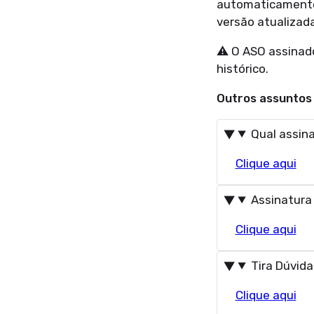
automaticamente 
versão atualizad
⚠️ O ASO assinado
histórico.
Outros assuntos 
Qual assina
Clique aqui
Assinatura 
Clique aqui
Tira Dúvid
Clique aqui