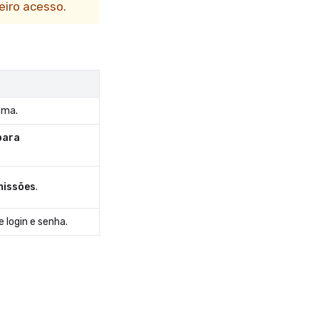
eiro acesso.
ema.
para
missões
.
 login e senha.